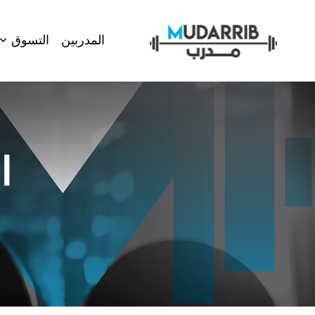
المدربين
التسوق
ا