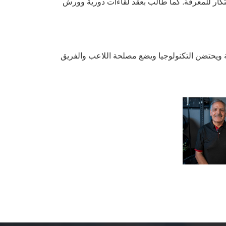
حتكار للمعرفة. كما طالب بعقد لقاءات دورية وورش
كة ويحتضن التكنولوجيا ويضع مصلحة اللاعب والفريق