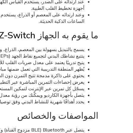
أجهزة تخطيط القلب الطبية.
الساعات الذكية الحديثة.
ما يقوم به الجهاز
-Switch
يسمح بالتبديل بسهولة بين المعصم، الذراع، و
يتتبع نشاطك البدني لتجميع نقاط الجهد (MEPs) سواء في النادي أو في الهواء الطلق أو أثناء السباحة.
يتيح تدريبًا يعتمد على معدل ضربات القلب لل
يُظهر المنطقة التدريبية التي تعمل ضمنها 
يحتوي على ذاكرة مدمجة تتيح التمرن دون الح
يعرض إحصاءات التمرين المباشرة عبر التطبيق
يسجّل كل تمرين عبر الإنترنت لتمكين المست
يتصل بأجهزة الكارديو ويمكّنك من رؤية معدل ضربات القلب عب
يحدد أهدافًا شهرية للنشاط البدني وفق توصيات منظمة الصحة العالمية (O
المواصفات والخصائص
يتصل عبر Bluetooth (BLE مزدوج القناة) وANT+.