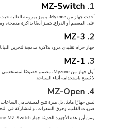
MZ-Switch
1.
أحدث جهاز من Myzone، يتميز بمرونته العالية حيث يمكن ارتداؤه على المعصم أو الذراع أو الصدر. يتميز بتقنية قياس مزدوجة:
على المعصم أو الذراع. يتميز أيضًا بذاكرة مدمجة، ومقاومة للماء حتى عمق 10 أ
MZ-3
2.
جهاز حزام تقليدي مزود بذاكرة مدمجة لتخزين البيانات حتى 16 ساعة.
MZ-1
3.
أول جهاز من Myzone، مصمم خصيصًا لمستخدمي الصالات الرياضية. يعمل عبر
لا يُنصح باستخدامه أثناء السباحة.
4. MZ-Open
ضربات القلب، وحرق السعرات، والمشاركة في التحدي
ومن أبرز هذه الأجهزة الحديثة جهاز Myzone MZ-Switch، الذي يُعتبر من أكثر أنظمة مراقبة معدل ضربات القلب تطورًا ودقة. يعتمد الجهاز على تقنيتين متقدمتين في القياس: