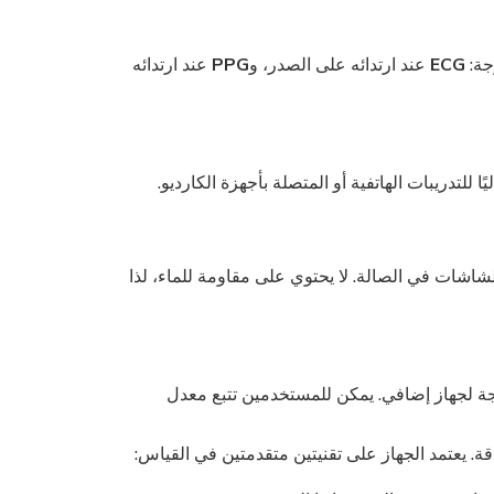
ECG
عند ارتدائه على الصدر، و
PPG
عند ارتدائه
يًا للتدريبات الهاتفية أو المتصلة بأجهزة الكارديو.
لشاشات في الصالة. لا يحتوي على مقاومة للماء، لذا
 الساعات الذكية (Apple وAndroid) الوصول إلى نظام Myzone البيئي دون الحاجة لجهاز إضافي. يمكن للمستخدمين تتبع معدل