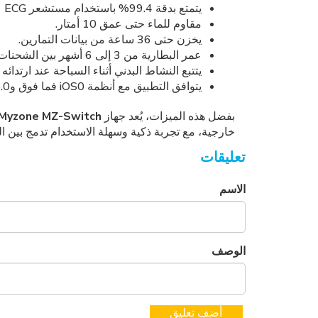
يتمتع بدقة 99.4% باستخدام مستشعر ECG على الصدر، و95% باستخدام مستشعر PPG على المعصم أو الذراع.
مقاوم للماء حتى عمق 10 أمتار.
يخزن حتى 36 ساعة من بيانات التمارين.
عمر البطارية من 3 إلى 6 أشهر بين الشحنات، حسب الاستخدام، ويشمل كابل شحن USB.
يتتبع النشاط البدني أثناء السباحة عند ارتدائ
يتوافق التطبيق مع أنظمة iOS0 فما فوق وAndroid 5.0 فما فوق.
بفضل هذه الميزات، يُعد جهاز
Myzone MZ-Switch
خارجية، مع تجربة ذكية وسهلة الاستخدام تدمج بين الع
تعليقات
الاسم
الوصف