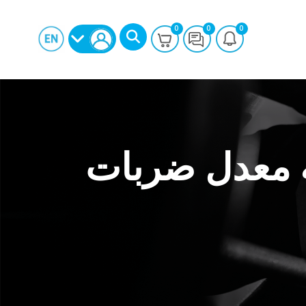
0
0
0
Myzone  لمراقبة معدل ضربات
بحث