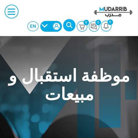
0
0
0
موظفة استقبال و
مبيعات
بحث