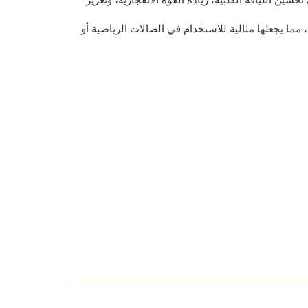
ين اللياقة القلبية، زيادة القوة الانفجارية، وتعزيز
تتميز بتصميم متين مع خياطة مزدوجة معززة لتحمّل الاستخدام المكثف، وغطاء PVC عالي الجودة بطابع جرافيتي حصري من MD، مما يجعلها مثالية للاستخدام في الصالات الرياضية أو