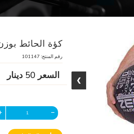
كؤة الحائط بوزن 9ج
رقم المنتج:
101147
السعر
50
دينار
❯