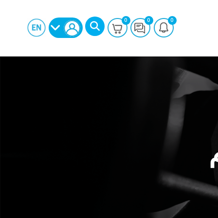
0
0
0
بحث