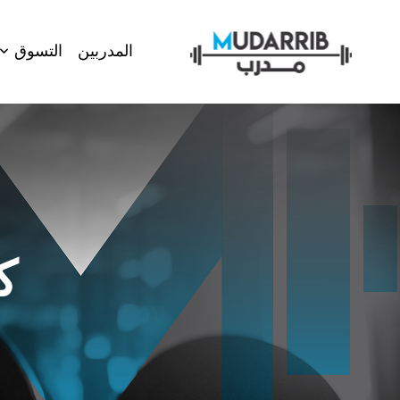
المدربين
التسوق
ك